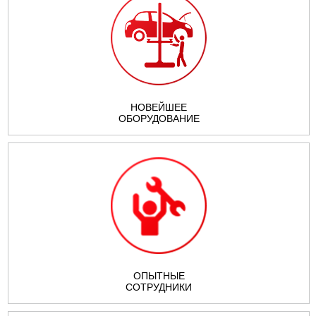
DODGE
FAW
FIAT
FORD USA
GAZ
GEELY
GMC
GREAT WALL
HAVAL
НОВЕЙШЕЕ
ОБОРУДОВАНИЕ
HONDA
HUMMER
INFINITI
IRAN KHODRO
ISUZU
JAGUAR
(IKCO)
JEEP
LADA
LANCIA
ОПЫТНЫЕ
LAND ROVER
LEXUS
LIFAN
СОТРУДНИКИ