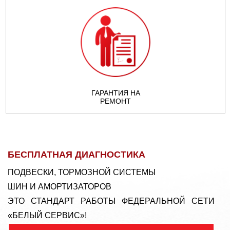
LINCOLN
MAZDA
MINI
MITSUBISHI
MOSKVICH
NISSAN
OPEL
PEUGEOT
PLYMOUTH
ГАРАНТИЯ НА
РЕМОНТ
PONTIAC
PORSCHE
ROVER
SAAB
SEAT
SKODA
БЕСПЛАТНАЯ ДИАГНОСТИКА
SMART
SSANGYONG
SUBARU
ПОДВЕСКИ, ТОРМОЗНОЙ СИСТЕМЫ
ШИН И АМОРТИЗАТОРОВ
SUZUKI
TAGAZ
UAZ
ЭТО СТАНДАРТ РАБОТЫ ФЕДЕРАЛЬНОЙ СЕТИ
«БЕЛЫЙ СЕРВИС»!