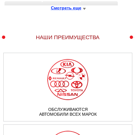
FORD
Смотреть еще
KIA
ACURA
ALFA ROMEO
BENTLEY
BESTURN (FAW)
НАШИ ПРЕИМУЩЕСТВА
BMW
BRILLIANCE
BUICK
BYD
CADILLAC
CHERY
CHEVROLET
CHRYSLER
CITRO?N
CITROEN
DACIA
DAEWOO
ОБСЛУЖИВАЮТСЯ
АВТОМОБИЛИ ВСЕХ МАРОК
DAIHATSU
DATSUN
DERWAYS