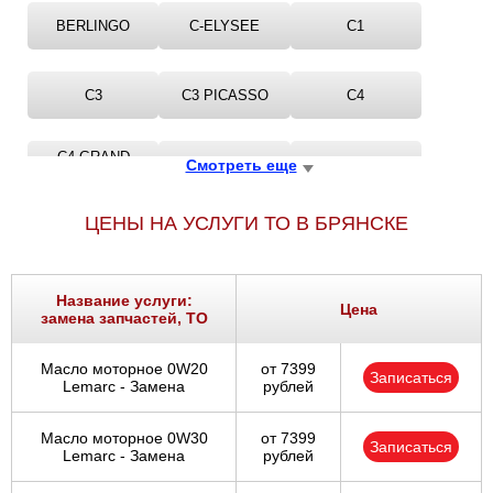
BERLINGO
C-ELYSEE
C1
C3
C3 PICASSO
C4
C4 GRAND
Смотреть еще
C5
CITRO?N
PICASSO
ЦЕНЫ НА УСЛУГИ ТО В БРЯНСКЕ
XANTIA
XM
Название услуги:
Цена
замена запчастей, ТО
Масло моторное 0W20
от 7399
Записаться
Lemarc - Замена
рублей
Масло моторное 0W30
от 7399
Записаться
Lemarc - Замена
рублей