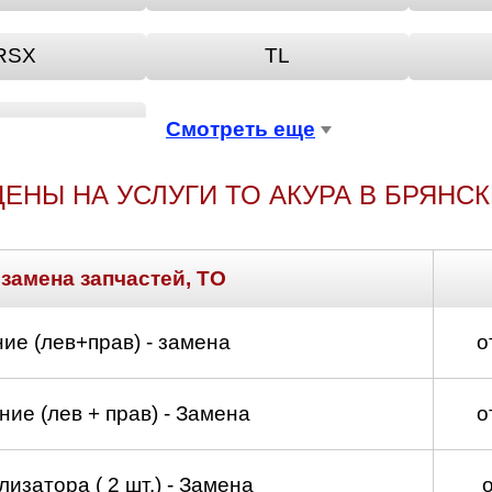
RSX
TL
ZDX
Смотреть еще
ЦЕНЫ НА УСЛУГИ ТО АКУРА В БРЯНСК
 замена запчастей, ТО
ие (лев+прав) - замена
о
ие (лев + прав) - Замена
о
изатора ( 2 шт.) - Замена