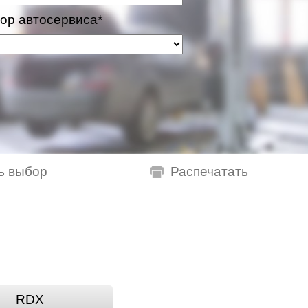
ор автосервиса*
ь выбор
Распечатать
RDX