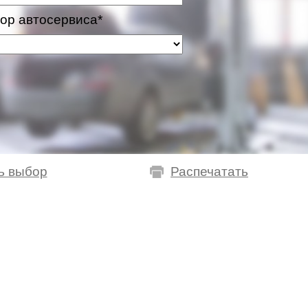
ор автосервиса*
ь выбор
Распечатать