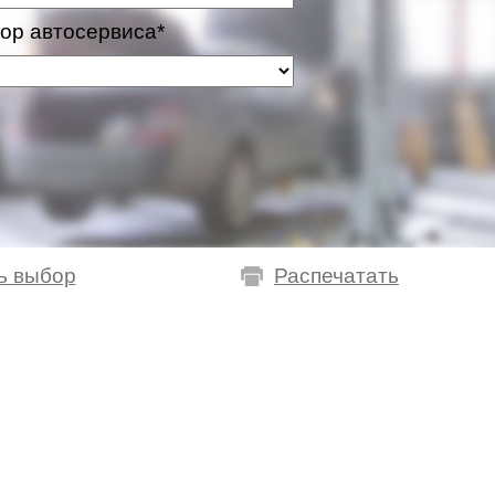
ор автосервиса*
ь выбор
Распечатать