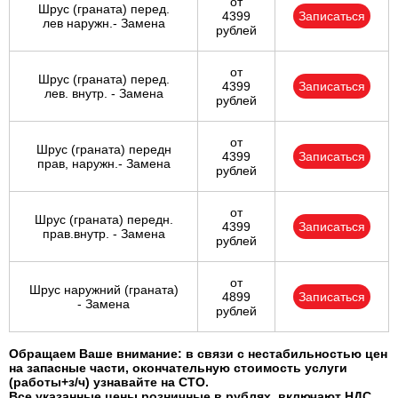
от
Шрус (граната) перед.
4399
Записаться
лев наружн.- Замена
рублей
от
Шрус (граната) перед.
4399
Записаться
лев. внутр. - Замена
рублей
от
Шрус (граната) передн
4399
Записаться
прав, наружн.- Замена
рублей
от
Шрус (граната) передн.
4399
Записаться
прав.внутр. - Замена
рублей
от
Шрус наружний (граната)
4899
Записаться
- Замена
рублей
Обращаем Ваше внимание: в связи с нестабильностью цен
на запасные части, окончательную стоимость услуги
(работы+з/ч) узнавайте на СТО.
Все указанные цены розничные в рублях, включают НДС,