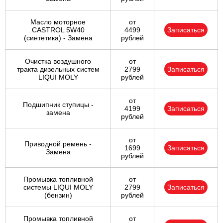
Масло моторное
от
CASTROL 5W40
4499
Записаться
(синтетика) - Замена
рублей
Очистка воздушного
от
тракта дизельных систем
2799
Записаться
LIQUI MOLY
рублей
от
Подшипник ступицы -
4199
Записаться
замена
рублей
от
Приводной ремень -
1699
Записаться
Замена
рублей
Промывка топливной
от
системы LIQUI MOLY
2799
Записаться
(бензин)
рублей
Промывка топливной
от