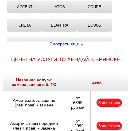
ACCENT
ATOS
COUPE
CRETA
ELANTRA
EQUUS
GALLOPER
Смотреть еще
GENESIS
GETZ
ЦЕНЫ НА УСЛУГИ ТО ХЕНДАЙ В БРЯНСКЕ
GRAND
GRAND SANTA F?
GRANDEUR
Название услуги:
LANTRA
MARCIA
MATRIX
Цена
замена запчастей, ТО
от
NF
PONY
S
Амортизаторы задние
6399
Записаться
(лев+прав) - замена
рублей
SANTA
SANTA F?
SANTA FE
от
Амортизаторы передние
12099
Записаться
(лев + прав) - Замена
рублей