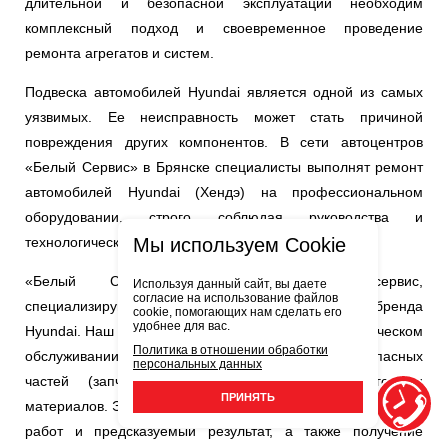
длительной и безопасной эксплуатации необходим
комплексный подход и своевременное проведение
ремонта агрегатов и систем.
Подвеска автомобилей Hyundai является одной из самых
уязвимых. Ее неисправность может стать причиной
повреждения других компонентов. В сети автоцентров
«Белый Сервис» в Брянске специалисты выполнят ремонт
автомобилей Hyundai (Хендэ) на профессиональном
оборудовании, строго соблюдая руководства и
Мы используем Cookie
технологические карты производителя.
«Белый Сервис» — официальный сервис,
Используя данный сайт, вы даете
согласие на использование файлов
специализирующийся в том числе на автомобилях бренда
cookie, помогающих нам сделать его
удобнее для вас.
Hyundai. Наш подход основан на комплексном техническом
Политика в отношении обработки
обслуживании и использовании оригинальных запасных
персональных данных
частей (запчастей) или качественных аналогов и
ПРИНЯТЬ
материалов. Это гарантирует высокое качество проведения
работ и предсказуемый результат, а также получение