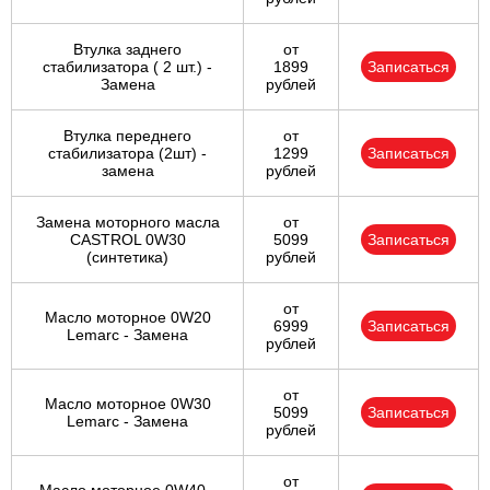
SANTAMO
SOLARIS
SONATA
Втулка заднего
от
стабилизатора ( 2 шт.) -
1899
Записаться
Замена
рублей
TERRACAN
TRAJET
TUCSON
Втулка переднего
от
стабилизатора (2шт) -
1299
Записаться
VELOSTER
XG
i10
замена
рублей
Замена моторного масла
от
i20
i30
i40
CASTROL 0W30
5099
Записаться
(синтетика)
рублей
ix20
ix35
ix55
от
Масло моторное 0W20
6999
Записаться
Lemarc - Замена
рублей
от
Масло моторное 0W30
5099
Записаться
Lemarc - Замена
рублей
от