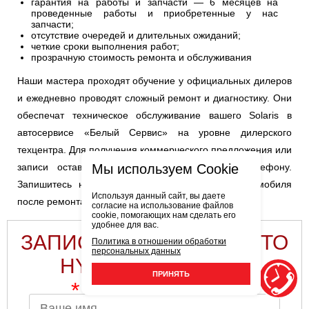
гарантия на работы и запчасти — 6 месяцев на
проведенные работы и приобретенные у нас
запчасти;
отсутствие очередей и длительных ожиданий;
четкие сроки выполнения работ;
прозрачную стоимость ремонта и обслуживания
Наши мастера проходят обучение у официальных дилеров
и ежедневно проводят сложный ремонт и диагностику. Они
обеспечат техническое обслуживание вашего Solaris в
автосервисе «Белый Сервис» на уровне дилерского
техцентра. Для получения коммерческого предложения или
Мы используем Cookie
записи оставьте заявку на сайте или по телефону.
Запишитесь на диагностику или тест-драйв автомобиля
Используя данный сайт, вы даете
после ремонта в ближайшее время!
согласие на использование файлов
cookie, помогающих нам сделать его
удобнее для вас.
ЗАПИСЬ НА РЕМОНТ И ТО
Политика в отношении обработки
персональных данных
HYUNDAI SOLARIS
ПРИНЯТЬ
*
поля, обязательные для заполнения