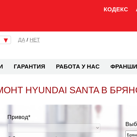
КОДЕКС
/
НЕТ
И
ГАРАНТИЯ
РАБОТА У НАС
ФРАНШИ
МОНТ HYUNDAI SANTA В БРЯН
Привод*
Выб