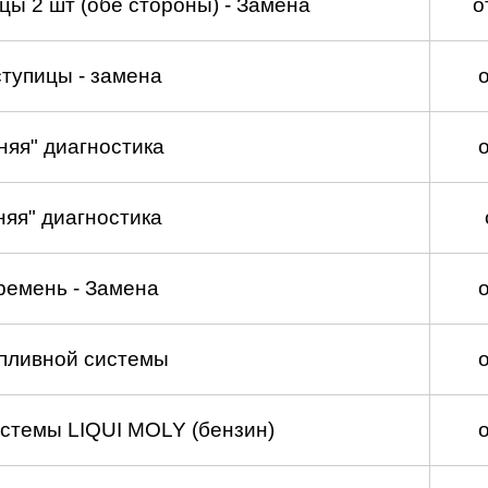
ы 2 шт (обе стороны) - Замена
о
тупицы - замена
няя" диагностика
няя" диагностика
ремень - Замена
пливной системы
стемы LIQUI MOLY (бензин)