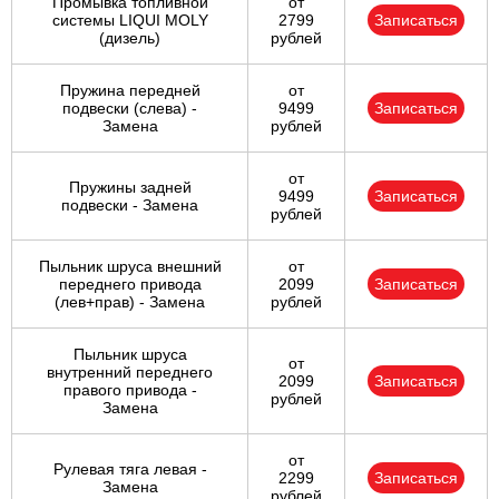
Промывка топливной
от
системы LIQUI MOLY
2799
Записаться
(дизель)
рублей
Пружина передней
от
подвески (слева) -
9499
Записаться
Замена
рублей
от
Пружины задней
9499
Записаться
подвески - Замена
рублей
Пыльник шруса внешний
от
переднего привода
2099
Записаться
(лев+прав) - Замена
рублей
Пыльник шруса
от
внутренний переднего
2099
Записаться
правого привода -
рублей
Замена
от
Рулевая тяга левая -
2299
Записаться
Замена
рублей