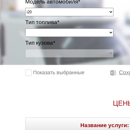
Модель автомобиля*
Тип топлива*
Тип кузова*
Сох
Показать выбранные
ЦЕН
Название услуги: