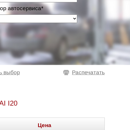
ор автосервиса*
ь выбор
Распечатать
 I20
Цена