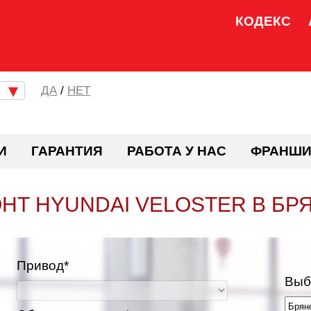
КОДЕКС
/
НЕТ
И
ГАРАНТИЯ
РАБОТА У НАС
ФРАНШИ
НТ HYUNDAI VELOSTER В БР
Привод*
Выб