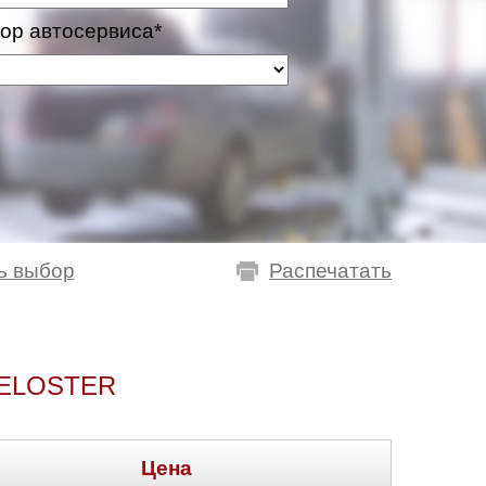
ор автосервиса*
ь выбор
Распечатать
ELOSTER
Цена