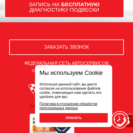
ЗАПИСЬ НА
БЕСПЛАТНУЮ
ДИАГНОСТИКУ ПОДВЕСКИ
ЗАКАЗАТЬ ЗВОНОК
ФЕДЕРАЛЬНАЯ СЕТЬ АВТОСЕРВИСОВ
© ООО «Белый Сервис» 2009-2026
Мы используем Cookie
Используя данный сайт, вы даете
согласие на использование файлов
cookie, помогающих нам сделать его
удобнее для вас.
Политика в отношении обработки
Политика обработки персональных данных
персональных данных
ПРИНЯТЬ