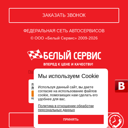
ЗАКАЗАТЬ ЗВОНОК
ФЕДЕРАЛЬНАЯ СЕТЬ АВТОСЕРВИСОВ
© ООО «Белый Сервис» 2009-2026
Политика обработки персональных данных
Мы используем Cookie
Используя данный сайт, вы даете
согласие на использование файлов
cookie, помогающих нам сделать его
удобнее для вас.
Политика в отношении обработки
персональных данных
ЗАПИСЬ НА СЕРВИС
ПРИНЯТЬ