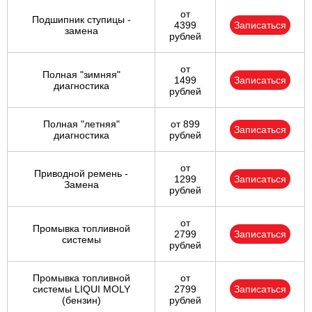
от
Подшипник ступицы -
4399
Записаться
замена
рублей
от
Полная "зимняя"
1499
Записаться
диагностика
рублей
Полная "летняя"
от 899
Записаться
диагностика
рублей
от
Приводной ремень -
1299
Записаться
Замена
рублей
от
Промывка топливной
2799
Записаться
системы
рублей
Промывка топливной
от
системы LIQUI MOLY
2799
Записаться
(бензин)
рублей