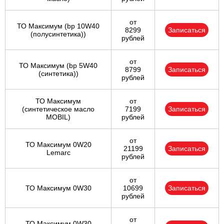
от
ТО Максимум (bp 10W40
8299
Записаться
(полусинтетика))
рублей
от
ТО Максимум (bp 5W40
8799
Записаться
(синтетика))
рублей
ТО Максимум
от
(cинтетическое масло
7199
Записаться
MOBIL)
рублей
от
ТО Максимум 0W20
21199
Записаться
Lemarc
рублей
от
ТО Максимум 0W30
10699
Записаться
рублей
от
ТО Максимум 0W30