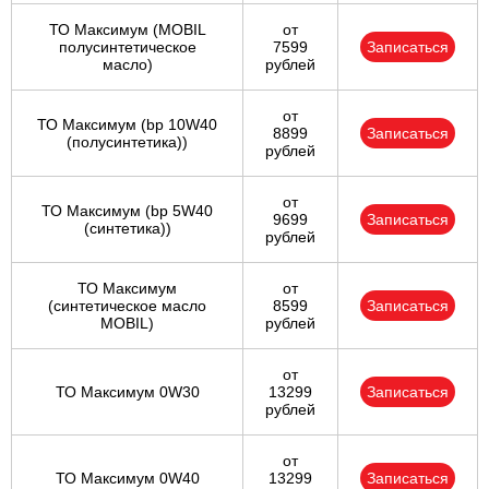
ТО Максимум (MOBIL
от
полуcинтетическое
7599
Записаться
масло)
рублей
от
ТО Максимум (bp 10W40
8899
Записаться
(полусинтетика))
рублей
от
ТО Максимум (bp 5W40
9699
Записаться
(синтетика))
рублей
ТО Максимум
от
(cинтетическое масло
8599
Записаться
MOBIL)
рублей
от
ТО Максимум 0W30
13299
Записаться
рублей
от
ТО Максимум 0W40
13299
Записаться