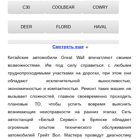
C30
COOLBEAR
COWRY
DEER
FLORID
HAVAL
HOVER
Смотреть еще
PERI
SAFE
Китайские автомобили Great Wall впечатляют своими
возможностями. Им под силу справиться с любыми
SOCOOL
STEED
TENGYI
труднопроходимыми участками на дорогах, при этом они
обладают исключительной выносливостью,
WINGLE
экономичностью и компактностью. Ремонт таких машин не
вызывает сложностей, главное своевременно проходить
плановые ТО, чтобы успеть вовремя выяснить
возникающие неисправности на ранних этапах. Сеть
автостанций «Белый Сервис» в Брянске обладает
огромным опытом технического обслуживания
автомобилей Грейт Вол. Мастера проведут диагностику