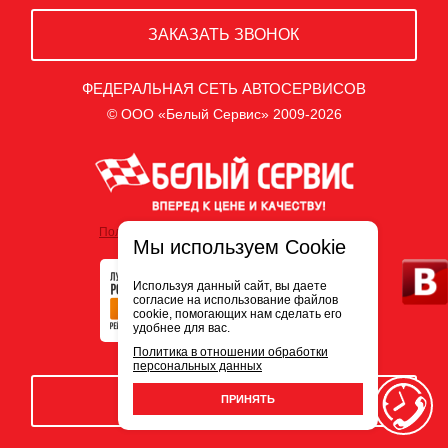
ЗАКАЗАТЬ ЗВОНОК
ФЕДЕРАЛЬНАЯ СЕТЬ АВТОСЕРВИСОВ
© ООО «Белый Сервис» 2009-2026
Политика обработки персональных данных
Мы используем Cookie
Используя данный сайт, вы даете
согласие на использование файлов
cookie, помогающих нам сделать его
удобнее для вас.
Политика в отношении обработки
персональных данных
ЗАПИСЬ НА СЕРВИС
ПРИНЯТЬ