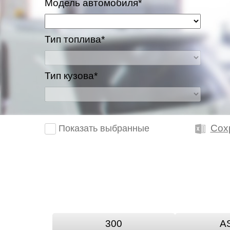
Модель автомобиля*
Тип топлива*
Тип кузова*
Сох
Показать выбранные
300
A