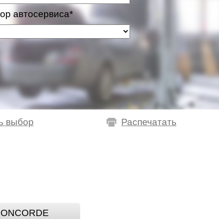
ор автосервиса*
ь выбор
Распечатать
CONCORDE