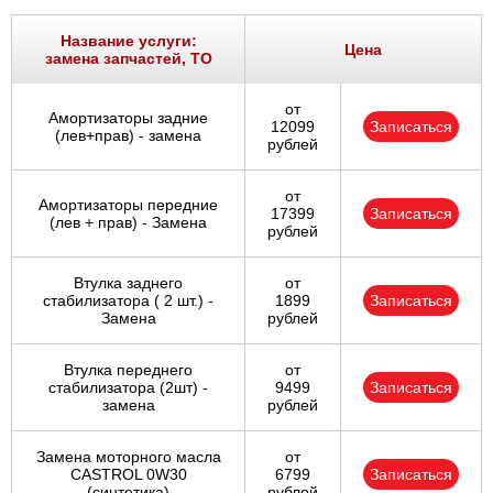
Название услуги:
Цена
замена запчастей, ТО
от
Амортизаторы задние
12099
Записаться
(лев+прав) - замена
рублей
от
Амортизаторы передние
17399
Записаться
(лев + прав) - Замена
рублей
Втулка заднего
от
стабилизатора ( 2 шт.) -
1899
Записаться
Замена
рублей
Втулка переднего
от
стабилизатора (2шт) -
9499
Записаться
замена
рублей
Замена моторного масла
от
CASTROL 0W30
6799
Записаться
(синтетика)
рублей