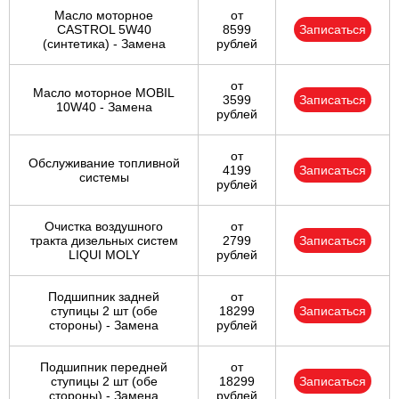
Масло моторное
от
CASTROL 5W40
8599
Записаться
(синтетика) - Замена
рублей
от
Масло моторное MOBIL
3599
Записаться
10W40 - Замена
рублей
от
Обслуживание топливной
4199
Записаться
системы
рублей
Очистка воздушного
от
тракта дизельных систем
2799
Записаться
LIQUI MOLY
рублей
Подшипник задней
от
ступицы 2 шт (обе
18299
Записаться
стороны) - Замена
рублей
Подшипник передней
от
ступицы 2 шт (обе
18299
Записаться
стороны) - Замена
рублей