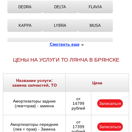
DEDRA
DELTA
FLAVIA
KAPPA
LYBRA
MUSA
PHEDRA
Смотреть еще
PRISMA
THEMA
ЦЕНЫ НА УСЛУГИ ТО ЛЯНЧА В БРЯНСКЕ
THESIS
VOYAGER
Y
Название услуги:
Y10
YPSILON
ZETA
Цена
замена запчастей, ТО
от
Амортизаторы задние
14799
Записаться
(лев+прав) - замена
рублей
от
Амортизаторы передние
17399
Записаться
(лев + прав) - Замена
рублей