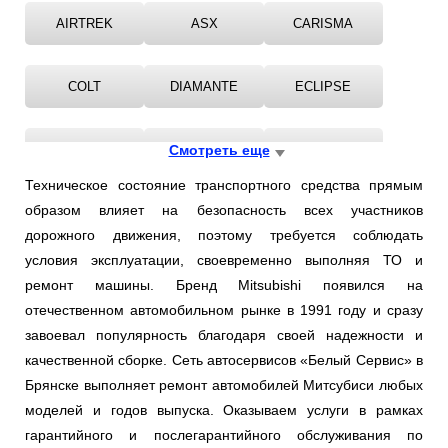
AIRTREK
ASX
CARISMA
COLT
DIAMANTE
ECLIPSE
GALANT
Смотреть еще
GRANDIS
GTO
Техническое состояние транспортного средства прямым
образом влияет на безопасность всех участников
L
L200
LANCER
дорожного движения, поэтому требуется соблюдать
условия эксплуатации, своевременно выполняя ТО и
OUTLANDER
PAJERO
SANTAMO
ремонт машины. Бренд Mitsubishi появился на
отечественном автомобильном рынке в 1991 году и сразу
завоевал популярность благодаря своей надежности и
SIGMA
SPACE
качественной сборке. Сеть автосервисов «Белый Сервис» в
Брянске выполняет ремонт автомобилей Митсубиси любых
моделей и годов выпуска. Оказываем услуги в рамках
гарантийного и послегарантийного обслуживания по