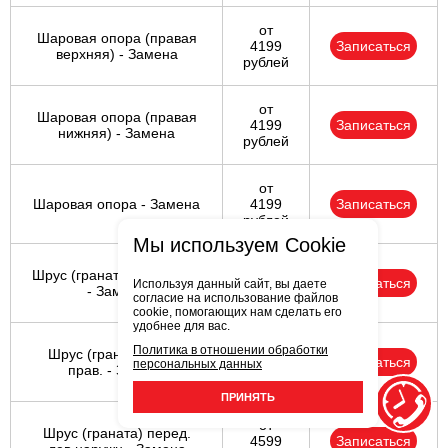
от
Шаровая опора (правая
4199
Записаться
верхняя) - Замена
рублей
от
Шаровая опора (правая
4199
Записаться
нижняя) - Замена
рублей
от
Шаровая опора - Замена
4199
Записаться
рублей
Мы используем Cookie
от
Шрус (граната) задн. лев.
4599
Записаться
Используя данный сайт, вы даете
- Замена
согласие на использование файлов
рублей
cookie, помогающих нам сделать его
удобнее для вас.
от
Политика в отношении обработки
Шрус (граната) задн.
4599
Записаться
персональных данных
прав. - Замена
рублей
ПРИНЯТЬ
от
Шрус (граната) перед.
4599
Записаться