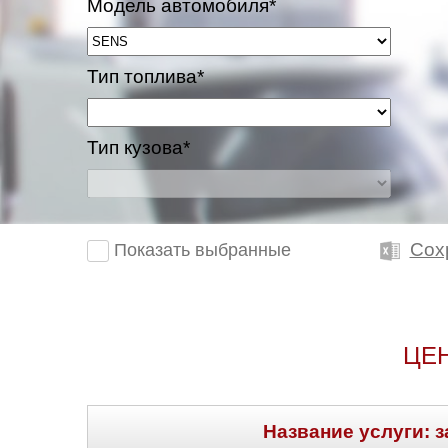
Модель автомобиля*
Тип топлива*
Тип кузова*
Сох
Показать выбранные
ЦЕ
Название услуги: з