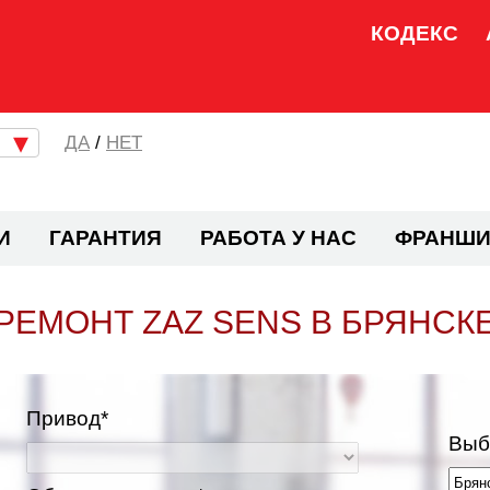
КОДЕКС
/
НЕТ
И
ГАРАНТИЯ
РАБОТА У НАС
ФРАНШИ
РЕМОНТ ZAZ SENS В БРЯНСК
Привод*
Выб