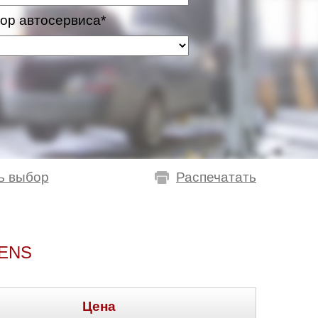
ор автосервиса*
ь выбор
Распечатать
ENS
Цена