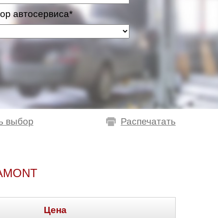
ор автосервиса*
ь выбор
Распечатать
AMONT
Цена