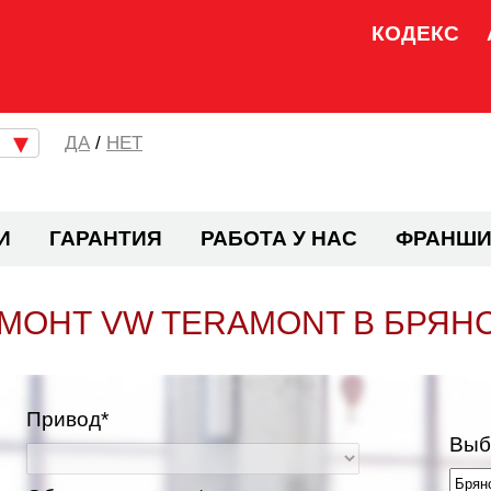
КОДЕКС
/
НЕТ
И
ГАРАНТИЯ
РАБОТА У НАС
ФРАНШИ
МОНТ VW TERAMONT В БРЯН
Привод*
Выб