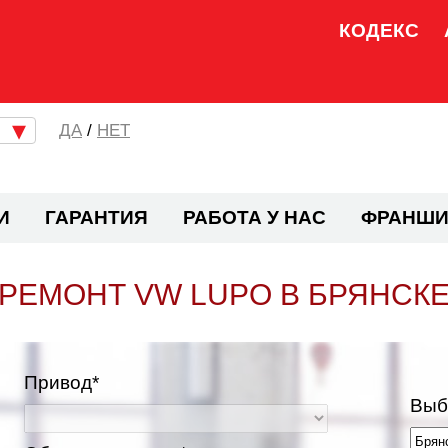
КОДЕКС
/
НЕТ
И
ГАРАНТИЯ
РАБОТА У НАС
ФРАНШИ
РЕМОНТ VW LUPO В БРЯНСК
Привод*
Выб