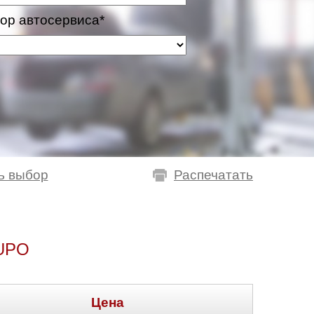
ор автосервиса*
ь выбор
Распечатать
UPO
Цена