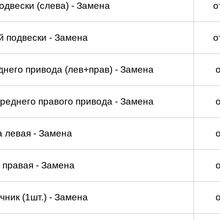
двески (слева) - Замена
о
 подвески - Замена
о
него привода (лев+прав) - Замена
реднего правого привода - Замена
а левая - Замена
 правая - Замена
ник (1шт.) - Замена