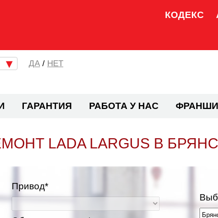
КОДЕКС
/
НЕТ
И
ГАРАНТИЯ
РАБОТА У НАС
ФРАНШИ
МОНТ LADA LARGUS В БРЯН
Привод*
Выб