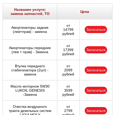
Название услуги:
Цена
замена запчастей, ТО
от
Амортизаторы задние
14799
Записаться
(лев+прав) - замена
рублей
от
Амортизаторы передние
17399
Записаться
(лев + прав) - Замена
рублей
Втулка переднего
от
стабилизатора (2шт) -
2099
Записаться
замена
рублей
Масло моторное 5W30
от
LUKOIL GENESIS
3599
Записаться
-Замена
рублей
Очистка воздушного
от
тракта дизельных систем
2799
Записаться
LIQUI MOLY
рублей