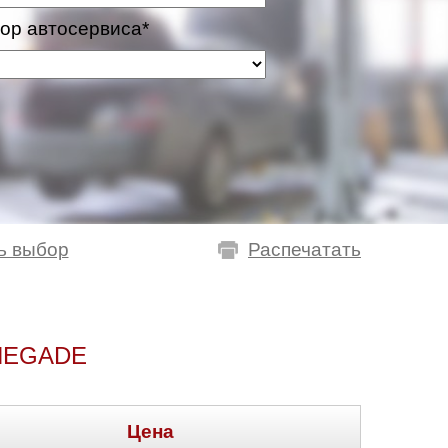
ор автосервиса*
ь выбор
Распечатать
NEGADE
Цена