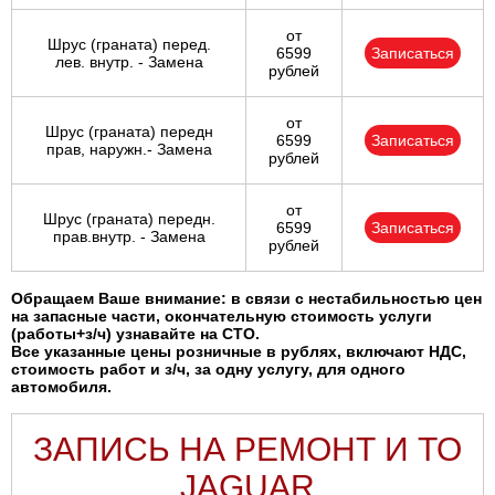
от
Шрус (граната) перед.
6599
Записаться
лев. внутр. - Замена
рублей
от
Шрус (граната) передн
6599
Записаться
прав, наружн.- Замена
рублей
от
Шрус (граната) передн.
6599
Записаться
прав.внутр. - Замена
рублей
Обращаем Ваше внимание: в связи с нестабильностью цен
на запасные части, окончательную стоимость услуги
(работы+з/ч) узнавайте на СТО.
Все указанные цены розничные в рублях, включают НДС,
стоимость работ и з/ч, за одну услугу, для одного
автомобиля.
ЗАПИСЬ НА РЕМОНТ И ТО
JAGUAR