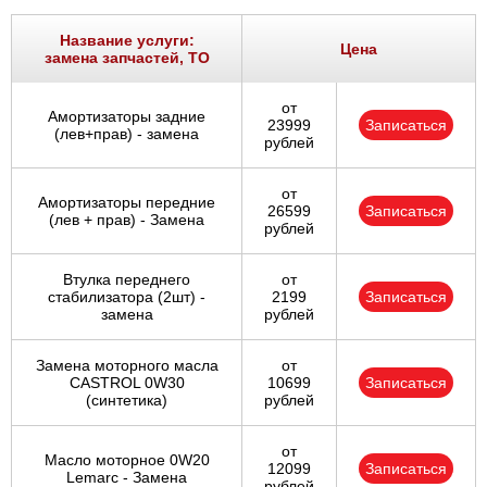
Название услуги:
Цена
замена запчастей, ТО
от
Амортизаторы задние
23999
Записаться
(лев+прав) - замена
рублей
от
Амортизаторы передние
26599
Записаться
(лев + прав) - Замена
рублей
Втулка переднего
от
стабилизатора (2шт) -
2199
Записаться
замена
рублей
Замена моторного масла
от
CASTROL 0W30
10699
Записаться
(синтетика)
рублей
от
Масло моторное 0W20
12099
Записаться
Lemarc - Замена
рублей