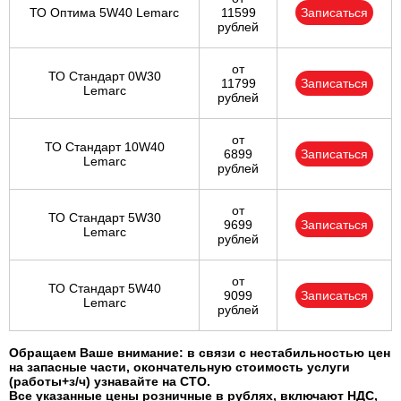
ТО Оптима 5W40 Lemarc
11599
Записаться
рублей
от
ТО Стандарт 0W30
11799
Записаться
Lemarc
рублей
от
ТО Стандарт 10W40
6899
Записаться
Lemarc
рублей
от
ТО Стандарт 5W30
9699
Записаться
Lemarc
рублей
от
ТО Стандарт 5W40
9099
Записаться
Lemarc
рублей
Обращаем Ваше внимание: в связи с нестабильностью цен
на запасные части, окончательную стоимость услуги
(работы+з/ч) узнавайте на СТО.
Все указанные цены розничные в рублях, включают НДС,