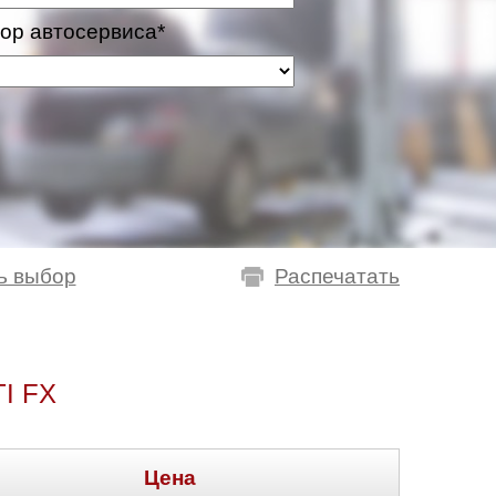
ор автосервиса*
ь выбор
Распечатать
I FX
Цена