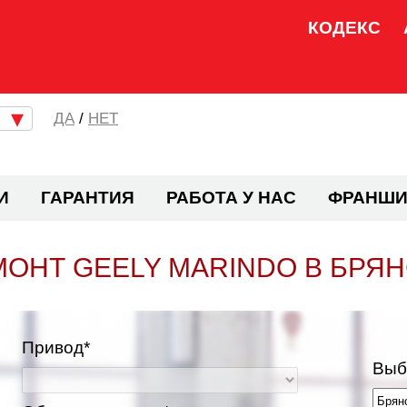
КОДЕКС
/
НЕТ
И
ГАРАНТИЯ
РАБОТА У НАС
ФРАНШИ
ОНТ GEELY MARINDO В БРЯ
Привод*
Выб