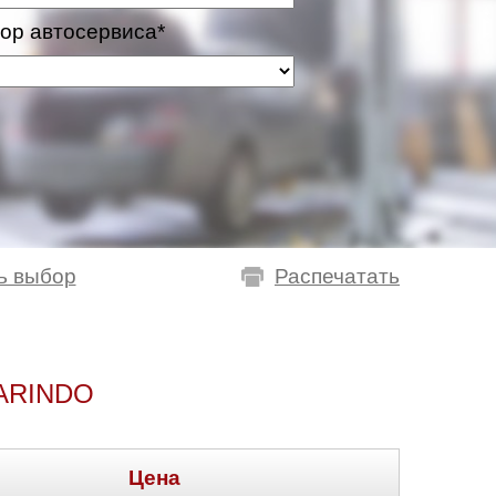
ор автосервиса*
ь выбор
Распечатать
ARINDO
Цена