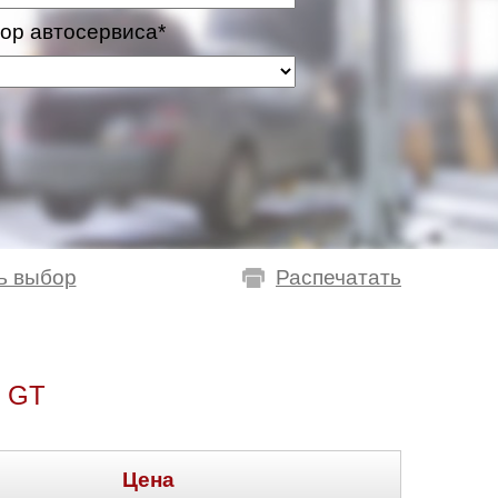
ор автосервиса*
ь выбор
Распечатать
 GT
Цена