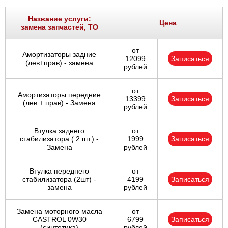
Название услуги:
Цена
замена запчастей, ТО
от
Амортизаторы задние
12099
Записаться
(лев+прав) - замена
рублей
от
Амортизаторы передние
13399
Записаться
(лев + прав) - Замена
рублей
Втулка заднего
от
стабилизатора ( 2 шт.) -
1999
Записаться
Замена
рублей
Втулка переднего
от
стабилизатора (2шт) -
4199
Записаться
замена
рублей
Замена моторного масла
от
CASTROL 0W30
6799
Записаться
(синтетика)
рублей