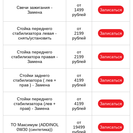
от
Свечи зажигания -
1499
Записаться
Замена
рублей
Стойка переднего
от
стабилизатора левая -
2199
Записаться
снять/установить
рублей
Стойка переднего
от
стабилизатора правая -
2199
Записаться
Замена
рублей
Стойки заднего
от
стабилизатора ( лев +
4199
Записаться
прав ) - Замена
рублей
Стойки переднего
от
стабилизатора (лев +
4199
Записаться
прав) - Замена
рублей
от
ТО Максимум (ADDINOL
19499
Записаться
0W30 (синтетика))
рублей