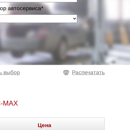
ор автосервиса*
ь выбор
Распечатать
C-MAX
Цена