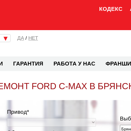
КОДЕКС
/
НЕТ
И
ГАРАНТИЯ
РАБОТА У НАС
ФРАНШИ
ЕМОНТ FORD C-MAX В БРЯНС
Привод*
Выб