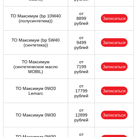
от
ТО Максимум (bp 10W40
8899
Записаться
(полусинтетика))
рублей
от
ТО Максимум (bp 5W40
9499
Записаться
(синтетика))
рублей
ТО Максимум
от
(cинтетическое масло
7199
Записаться
MOBIL)
рублей
от
ТО Максимум 0W20
17799
Записаться
Lemarc
рублей
от
ТО Максимум 0W30
12899
Записаться
рублей
от
ТО Максимум 0W30