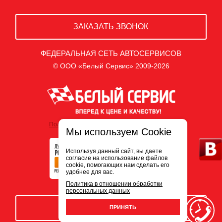
ЗАКАЗАТЬ ЗВОНОК
ФЕДЕРАЛЬНАЯ СЕТЬ АВТОСЕРВИСОВ
© ООО «Белый Сервис» 2009-2026
Политика обработки персональных данных
Мы используем Cookie
Используя данный сайт, вы даете
согласие на использование файлов
cookie, помогающих нам сделать его
удобнее для вас.
Политика в отношении обработки
персональных данных
ЗАПИСЬ НА СЕРВИС
ПРИНЯТЬ