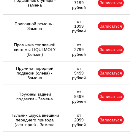
Подшипник ступицы -
7199
Записаться
замена
рублей
от
Приводной ремень -
1899
Записаться
Замена
рублей
Промывка топливной
от
системы LIQUI MOLY
2799
Записаться
(бензин)
рублей
Пружина передней
от
подвески (слева) -
9499
Записаться
Замена
рублей
от
Пружины задней
9499
Записаться
подвески - Замена
рублей
Пыльник шруса внешний
от
переднего привода
2099
Записаться
(лев+прав) - Замена
рублей