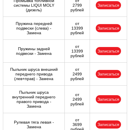
Промывка топливной
от
системы LIQUI MOLY
2799
Записаться
(дизель)
рублей
Пружина передней
от
подвески (слева) -
13399
Записаться
Замена
рублей
от
Пружины задней
13399
Записаться
подвески - Замена
рублей
Пыльник шруса внешний
от
переднего привода
2499
Записаться
(лев+прав) - Замена
рублей
Пыльник шруса
от
внутренний переднего
2499
Записаться
правого привода -
рублей
Замена
от
Рулевая тяга левая -
3699
Записаться
Замена
рублей