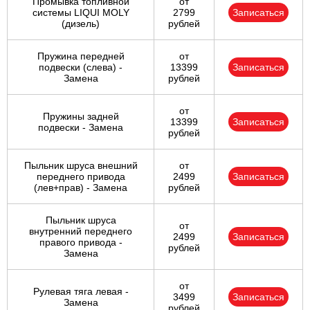
Промывка топливной
от
системы LIQUI MOLY
2799
Записаться
(дизель)
рублей
Пружина передней
от
подвески (слева) -
13399
Записаться
Замена
рублей
от
Пружины задней
13399
Записаться
подвески - Замена
рублей
Пыльник шруса внешний
от
переднего привода
2499
Записаться
(лев+прав) - Замена
рублей
Пыльник шруса
от
внутренний переднего
2499
Записаться
правого привода -
рублей
Замена
от
Рулевая тяга левая -
3499
Записаться
Замена
рублей