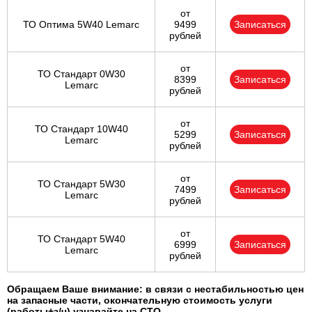
от
ТО Оптима 5W40 Lemarc
9499
Записаться
рублей
от
ТО Стандарт 0W30
8399
Записаться
Lemarc
рублей
от
ТО Стандарт 10W40
5299
Записаться
Lemarc
рублей
от
ТО Стандарт 5W30
7499
Записаться
Lemarc
рублей
от
ТО Стандарт 5W40
6999
Записаться
Lemarc
рублей
Обращаем Ваше внимание: в связи с нестабильностью цен
на запасные части, окончательную стоимость услуги
(работы+з/ч) узнавайте на СТО.