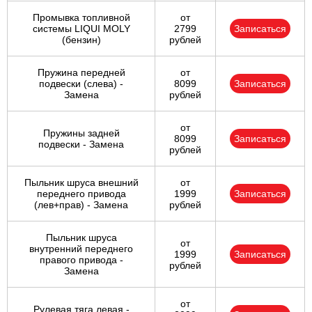
Промывка топливной
от
системы LIQUI MOLY
2799
Записаться
(бензин)
рублей
Пружина передней
от
подвески (слева) -
8099
Записаться
Замена
рублей
от
Пружины задней
8099
Записаться
подвески - Замена
рублей
Пыльник шруса внешний
от
переднего привода
1999
Записаться
(лев+прав) - Замена
рублей
Пыльник шруса
от
внутренний переднего
1999
Записаться
правого привода -
рублей
Замена
от
Рулевая тяга левая -