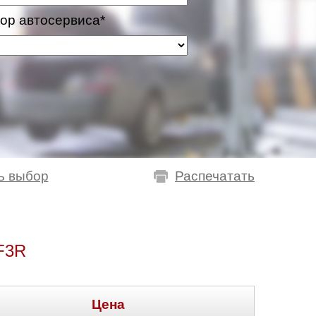
ор автосервиса*
ь выбор
Распечатать
F3R
Цена