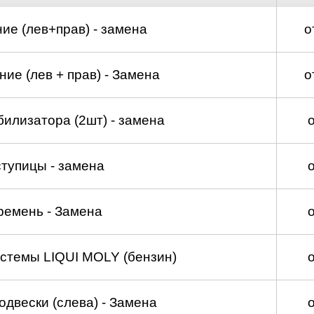
ие (лев+прав) - замена
о
ие (лев + прав) - Замена
о
билизатора (2шт) - замена
тупицы - замена
ремень - Замена
стемы LIQUI MOLY (бензин)
двески (слева) - Замена