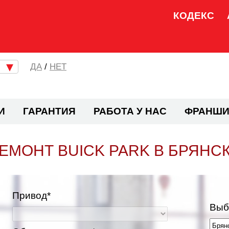
КОДЕКС
/
НЕТ
И
ГАРАНТИЯ
РАБОТА У НАС
ФРАНШИ
ЕМОНТ BUICK PARK В БРЯНС
Привод*
Выб