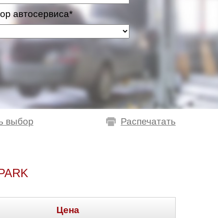
ор автосервиса*
ь выбор
Распечатать
PARK
Цена