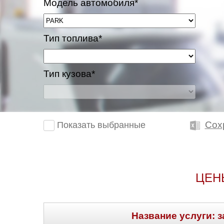
Модель автомобиля*
Тип топлива*
Тип кузова*
Сох
Показать выбранные
ЦЕН
Название услуги: з