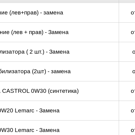
ие (лев+прав) - замена
о
ие (лев + прав) - Замена
о
изатора ( 2 шт.) - Замена
билизатора (2шт) - замена
а CASTROL 0W30 (синтетика)
о
0W20 Lemarc - Замена
о
0W30 Lemarc - Замена
о