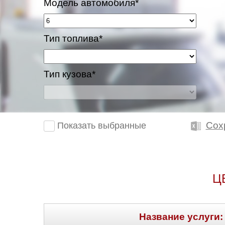
Модель автомобиля*
Тип топлива*
Тип кузова*
Сох
Показать выбранные
Ц
Название услуги: