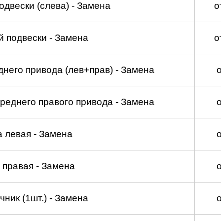
двески (слева) - Замена
о
 подвески - Замена
о
него привода (лев+прав) - Замена
реднего правого привода - Замена
а левая - Замена
 правая - Замена
ник (1шт.) - Замена