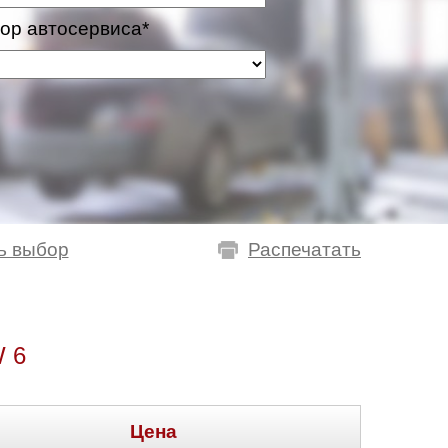
ор автосервиса*
ь выбор
Распечатать
 6
Цена