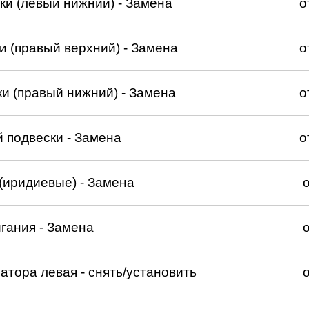
ки (левый нижний) - Замена
о
и (правый верхний) - Замена
о
и (правый нижний) - Замена
о
 подвески - Замена
о
(иридиевые) - Замена
гания - Замена
атора левая - снять/установить