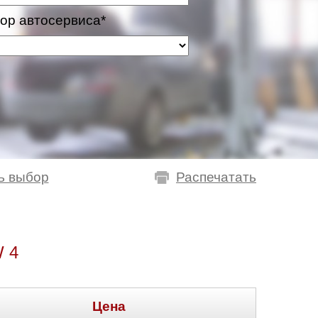
ор автосервиса*
ь выбор
Распечатать
 4
Цена