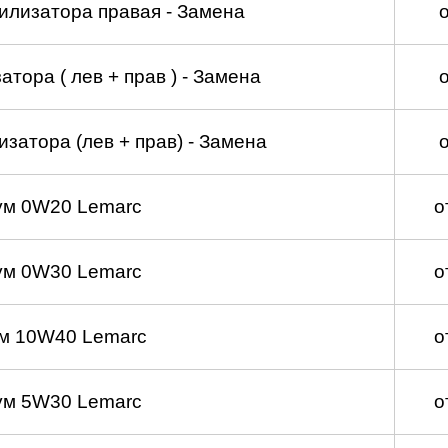
илизатора правая - Замена
тора ( лев + прав ) - Замена
затора (лев + прав) - Замена
ум 0W20 Lemarc
о
ум 0W30 Lemarc
о
м 10W40 Lemarc
о
ум 5W30 Lemarc
о