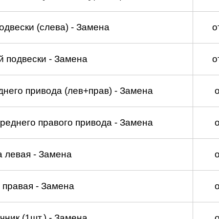
двески (слева) - Замена
о
 подвески - Замена
о
него привода (лев+прав) - Замена
реднего правого привода - Замена
а левая - Замена
 правая - Замена
ник (1шт.) - Замена