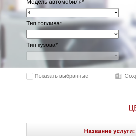
Модель автомобиля*
Тип топлива*
Тип кузова*
Сох
Показать выбранные
Ц
Название услуги: