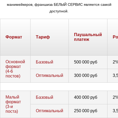
манимейкеров, франшиза БЕЛЫЙ СЕРВИС является самой
доступной.
Паушальный
Формат
Тариф
Ро
платеж
Основной
Базовый
500 000 руб
2
формат
(4-6
Оптимальный
300 000 руб
3,
постов)
Малый
Базовый
400 000 руб
2
формат
(3-и
Оптимальный
250 000 руб
3,
поста)