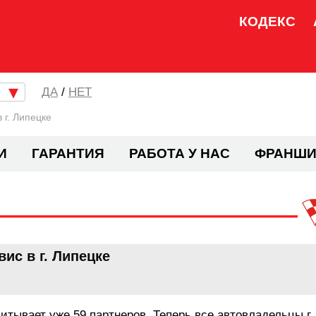
КОДЕКС
/
НЕТ
 г. Липецке
И
ГАРАНТИЯ
РАБОТА У НАС
ФРАНШИ
ис в г. Липецке
итывает уже 59 партнеров. Теперь все автовладельцы г.